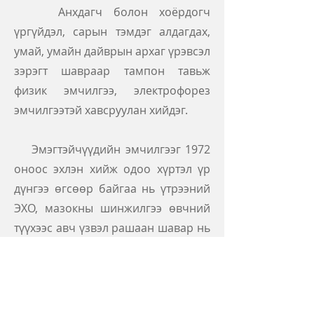
Анхдагч болон хоёрдогч
үргүйдэл, сарын тэмдэг алдагдах,
умай, умайн дайврын архаг үрэвсэл
зэрэгт шавраар тампон тавьж
физик эмчилгээ, электрофорез
эмчилгээтэй хавсруулан хийдэг.
Эмэгтэйчүүдийн эмчилгээг 1972
оноос эхлэн хийж одоо хүртэл үр
дүнгээ өгсөөр байгаа нь үтрээний
ЭХО, мазокны шинжилгээ өвчний
түүхээс авч үзвэл рашаан шавар нь
үтрээнд цочрол өгч цусан
хангамжийг сайжруулж умайн
эпителийн нөхөн төлжилтийг
сайжруулдаг.