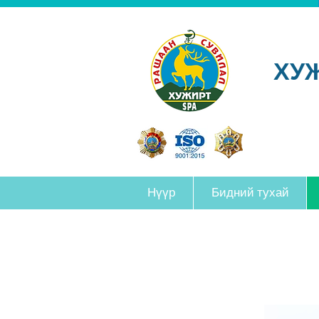
ХУ
Нүүр
Бидний тухай