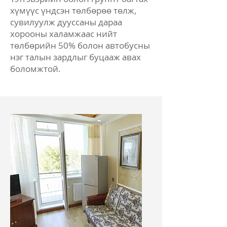
хүмүүс үндсэн төлбөрөө төлж,
сувилуулж дууссаны дараа
хорооны халамжаас нийт
төлбөрийн 50% болон автобусны
нэг талын зардлыг буцааж авах
боломжтой.