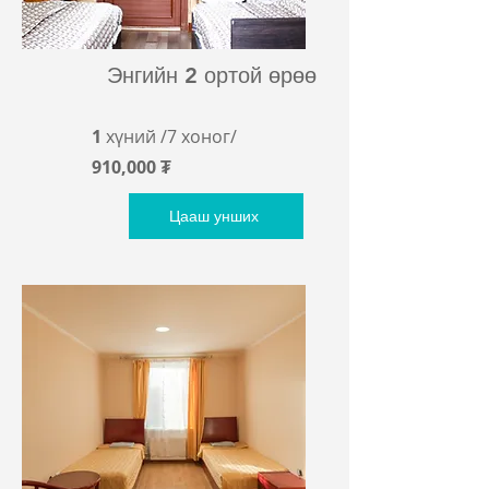
Энгийн 2 ортой өрөө
1
хүний /7
хоног/
910,000 ₮
Цааш унших