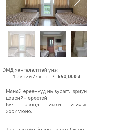
ЭМД хөнгөлөлттэй үнэ:
1
хүний /7 хоног/
650,000 ₮
Манай өрөөнүүд нь зурагт, ариун
цэврийн өрөөтэй
Бүх өрөөнд тамхи татахыг
хориглоно.
Тэтгэвэрийн болон группт багтах