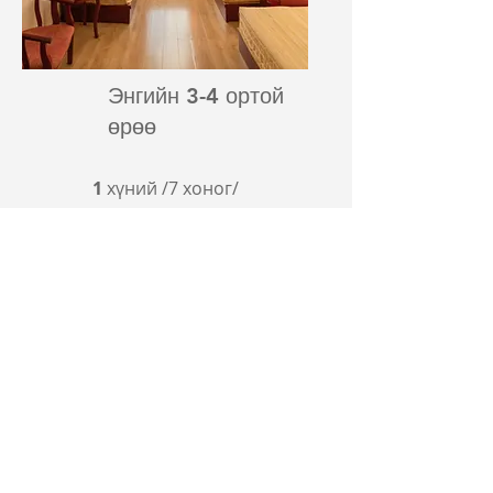
Энгийн 3-4 ортой
өрөө
1
хүний /7
хоног/
840,000 ₮
Цааш унших