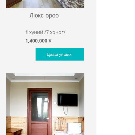
Люкс өрөө
1
хүний /7
хоног/
1,400,000 ₮
Цааш унших