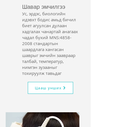
Шавар эмчилгээ
Ус, эрдэс, биологийн
идэвхт бодис амьд бичил
биет агуулсан дулаан
хадгалах чанартай анагаах
чадал бүхий MNS:
4858-
2008
стандартын
шаардлага хангасан
шаврыг эмчийн заавраар
талбай, температур,
нимгэн зузааныг
тохируулж тавьдаг
Цааш унших