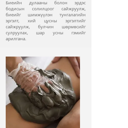
Биеийн дулааны болон эрдэс
бодисын солилцоог сайжруулж,
биеийг шимжүүлэн тунгалагийн
эргэлт, хий цусны эргэлтийг
сайжруулж, булчин шөрмөсийг
сулруулах, шар усны гэмийг
арилгана.