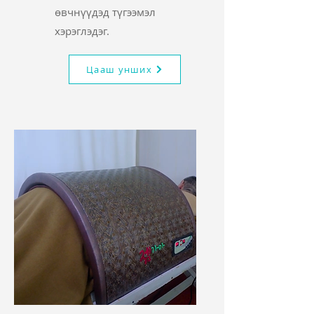
өвчнүүдэд түгээмэл
хэрэглэдэг.
Цааш унших