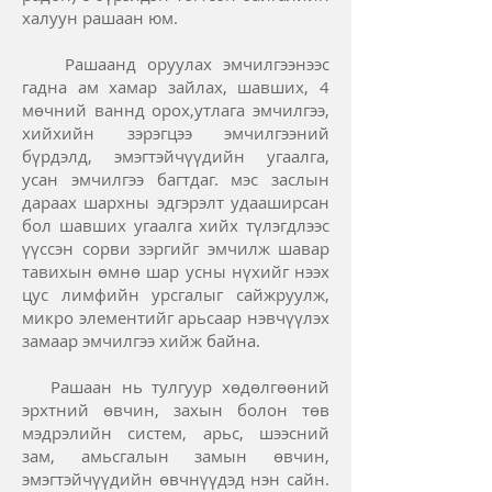
халуун рашаан юм.
Рашаанд оруулах эмчилгээнээс
гадна ам хамар зайлах, шавших, 4
мөчний ваннд орох,утлага эмчилгээ,
хийхийн зэрэгцээ эмчилгээний
бүрдэлд, эмэгтэйчүүдийн угаалга,
усан эмчилгээ багтдаг. мэс заслын
дараах шархны эдгэрэлт удааширсан
бол шавших угаалга хийх түлэгдлээс
үүссэн сорви зэргийг эмчилж шавар
тавихын өмнө шар усны нүхийг нээх
цус лимфийн урсгалыг сайжруулж,
микро элементийг арьсаар нэвчүүлэх
замаар эмчилгээ хийж байна.
Рашаан нь тулгуур хөдөлгөөний
эрхтний өвчин, захын болон төв
мэдрэлийн систем, арьс, шээсний
зам, амьсгалын замын өвчин,
эмэгтэйчүүдийн өвчнүүдэд нэн сайн.