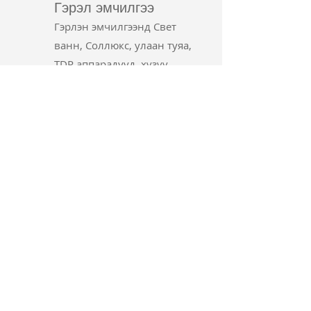
Гэрэл эмчилгээ
Гэрлэн эмчилгээнд Свет
ванн, Соллюкс, улаан туяа,
TDP аппарадууд, хүзүү,
нурууны татлагын
аппарат, давсан зам
зэргээр эмчилж байна.
Цааш унших