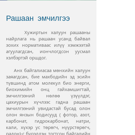
Рашаан эмчилгээ
Хужиртын халуун рашааны
найрлага нь рашаан усанд байвал
зохих нормативаас илүү хэмжээтэй
агуулагдсан, иончлогдсон уусмал
хэлбэртэй оршдог.
Анх байгалиасаа мөнхийн халуун
заяагдсан, бие махбодийн эд эсийн
түвшинд атом молекул био энерги,
биохимийн онц гайхамшигтай,
эмчилгээний нөлөө үзүүлдэг,
цахиурын хүчлээс гадна рашаан
эмчилгээний увидастай бусад олон
олон янзын бодисууд ( фотор, азот,
карбонат, гидрокарбонат, натри,
кали, хүхэр ус төрөгч, нүүрстөрөгч,
радон)-с бүрэлдэн тогтсон байгалийн