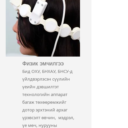
Физик эмчилгээ
Бид ОХУ, БНХАУ, БНСУ-д
үйлдвэрлэсэн сүүлийн
үеийн дэвшилтэт
технологийн аппарат
багаж төхөөрөмжийг
дотор эрхтэний архаг
үрэвсэлт өвчин, мэдрэл,
үе мөч, нурууны